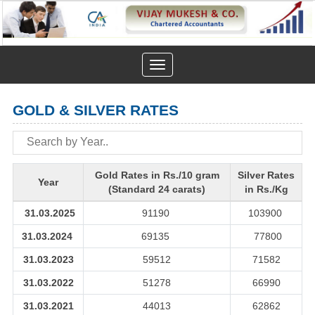
Toggle
navigation
GOLD & SILVER RATES
Gold Rates in Rs./10 gram
Silver Rates
Year
(Standard 24 carats)
in Rs./Kg
31.03.2025
91190
103900
31.03.2024
69135
77800
31.03.2023
59512
71582
31.03.2022
51278
66990
31.03.2021
44013
62862